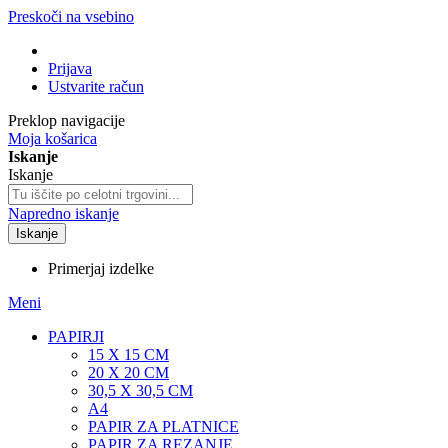
Preskoči na vsebino
Prijava
Ustvarite račun
Preklop navigacije
Moja košarica
Iskanje
Iskanje
Napredno iskanje
Iskanje
Primerjaj izdelke
Meni
PAPIRJI
15 X 15 CM
20 X 20 CM
30,5 X 30,5 CM
A4
PAPIR ZA PLATNICE
PAPIR ZA REZANJE