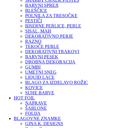
SHABBY CHALK PASTES
BARVNI SPREJI
BLEŠČICE
POLNILA ZA TRESOČKE
PESTIČI
BISERNE PERLICE, PERLE
SISAL, MAH
DEKORATIVNO PERJE
RAZNO
TEKOČE PERLE
DEKORATIVNI TRAKOVI
BARVNI PESEK
DROBNA DEKORACIJA
GUMBI
UMETNI SNEG
LIQUID LACE
BLAGO ZA IZDELAVO ROŽIC
KOVICE
SUHE BARVE
HOT FOIL
NAPRAVE
ŠABLONE
FOLIJA
BLAGOVNE ZNAMKE
GINA K. DESIGNS