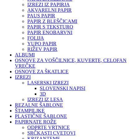
IZREZI IZ PAPIRJA
AKVARELNI PAPIR
PAUS PAPIR
PAPIR Z BLEŠČICAMI
PAPIR S TEKSTURO
PAPIR ENOBARVNI
FOLIJA
YUPO PAPIR
RIŽEV PAPIR
ALBUMI
OSNOVE ZA VOŠČILNICE, KUVERTE, CELOFAN
VREČKE
OSNOVE ZA ŠKATLICE
IZREZI
LASERSKI IZREZI
SLOVENSKI NAPISI
3D
IZREZI IZ LESA
REZALNE ŠABLONE
ŠTAMPILJKE
PLASTIČNE ŠABLONE
PAPIRNATE ROŽE
ODPRTE VRTNICE
SRČKASTI CVETOVI
KRIZANTEME