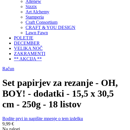
Altenew
Sizzix
Art Alchemy
Stamperia
Craft Consortium
CRAFT & YOU DESIGN
Lawn Fawn
POLETJE
DECEMBER
VELIKA NOČ
ZAKRAMENTI
** AKCIJA **
Račun
Set papirjev za rezanje - OH,
BOY! - dodatki - 15,5 x 30,5
cm - 250g - 18 listov
Bodite prvi in napišite mnenje o tem izdelku
9,99 €
Na zalogi