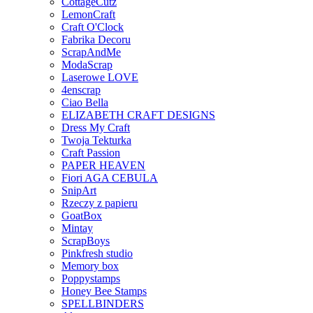
CottageCutz
LemonCraft
Craft O'Clock
Fabrika Decoru
ScrapAndMe
ModaScrap
Laserowe LOVE
4enscrap
Ciao Bella
ELIZABETH CRAFT DESIGNS
Dress My Craft
Twoja Tekturka
Craft Passion
PAPER HEAVEN
Fiori AGA CEBULA
SnipArt
Rzeczy z papieru
GoatBox
Mintay
ScrapBoys
Pinkfresh studio
Memory box
Poppystamps
Honey Bee Stamps
SPELLBINDERS