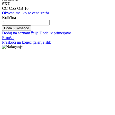
SKU
CC-C55-OB-10
Obvesti me, ko se cena zniža
Količina
Dodaj v košarico
Dodaj na seznam želja
Dodaj v primerjavo
E-pošta
Preskoči na konec galerije slik