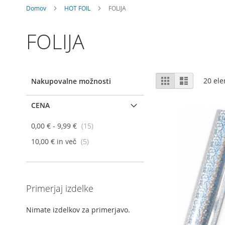
Domov
HOT FOIL
FOLIJA
FOLIJA
Prikaži
Mreža
Seznam
20
ele
Nakupovalne možnosti
kot
CENA
elementi
0,00 €
-
9,99 €
15
elementi
10,00 €
in več
5
Primerjaj izdelke
Nimate izdelkov za primerjavo.