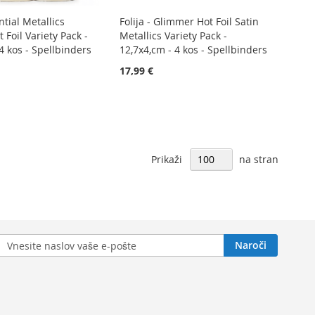
ntial Metallics
Folija - Glimmer Hot Foil Satin
Foil Variety Pack -
Metallics Variety Pack -
4 kos - Spellbinders
12,7x4,cm - 4 kos - Spellbinders
17,99 €
Prikaži
na stran
avite
Naroči
ice: