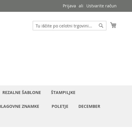
Prijava
Ustvarite račun
Moja ko
Iskanje
Iskanje
REZALNE ŠABLONE
ŠTAMPILJKE
BLAGOVNE ZNAMKE
POLETJE
DECEMBER