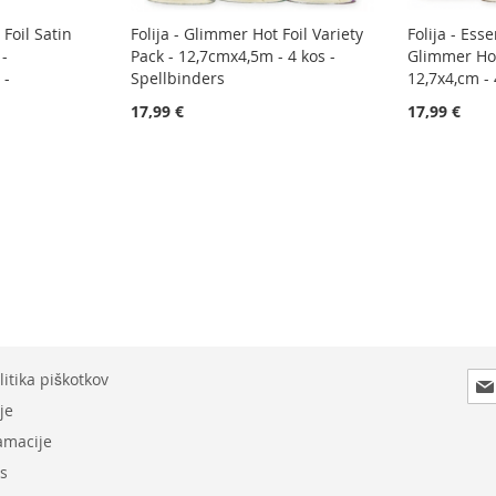
 Foil Satin
Folija - Glimmer Hot Foil Variety
Folija - Esse
 -
Pack - 12,7cmx4,5m - 4 kos -
Glimmer Hot 
 -
Spellbinders
12,7x4,cm - 
17,99 €
17,99 €
Prij
itika piškotkov
se
je
na
lamacije
e-
nov
as