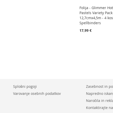
Folija - Glimmer Hot
Pastels Variety Pack
12,7cmx4,5m - 4 kos
Spellbinders
17,99 €
Dodaj v košarico
Dodaj v košarico
Dodaj v košarico
Dodaj v košarico
DODAJ
DODAJ
DODAJ
DODAJ
NA
DODAJ
NA
DODAJ
NA
DODAJ
NA
DODAJ
SEZNAM
V
SEZNAM
V
SEZNAM
V
SEZNAM
V
ŽELJA
PRIMERJAVO
ŽELJA
PRIMERJAVO
ŽELJA
PRIMERJAVO
ŽELJA
PRIMERJAVO
Splošni pogoji
Zasebnost in pol
Varovanje osebnih podatkov
Napredno iskan
Naročila in rek
Kontaktirajte n