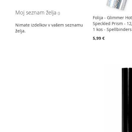
Moj seznam želja
Folija - Glimmer Hot 
Speckled Prism - 12
Nimate izdelkov v vašem seznamu
1 kos - Spellbinders
želja.
5,99 €
Dodaj v košarico
Dodaj v košarico
Dodaj v košarico
Dodaj v košarico
DODAJ
DODAJ
DODAJ
DODAJ
NA
DODAJ
NA
DODAJ
NA
DODAJ
NA
DODAJ
SEZNAM
V
SEZNAM
V
SEZNAM
V
SEZNAM
V
ŽELJA
PRIMERJAVO
ŽELJA
PRIMERJAVO
ŽELJA
PRIMERJAVO
ŽELJA
PRIMERJAVO