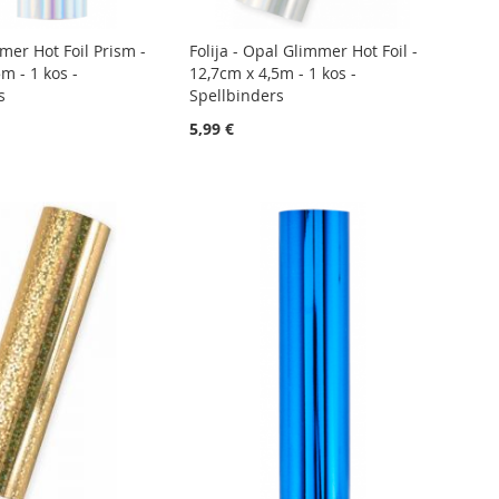
mmer Hot Foil Prism -
Folija - Opal Glimmer Hot Foil -
m - 1 kos -
12,7cm x 4,5m - 1 kos -
s
Spellbinders
5,99 €