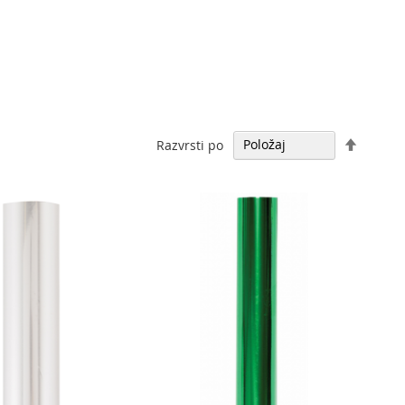
Nastavi
Razvrsti po
padajo
smer