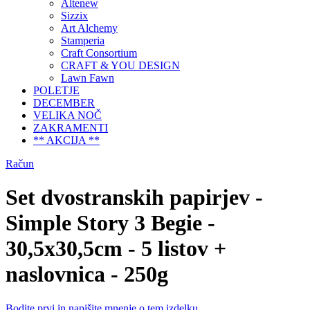
Altenew
Sizzix
Art Alchemy
Stamperia
Craft Consortium
CRAFT & YOU DESIGN
Lawn Fawn
POLETJE
DECEMBER
VELIKA NOČ
ZAKRAMENTI
** AKCIJA **
Račun
Set dvostranskih papirjev -
Simple Story 3 Begie -
30,5x30,5cm - 5 listov +
naslovnica - 250g
Bodite prvi in napišite mnenje o tem izdelku