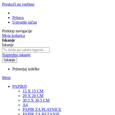
Preskoči na vsebino
Prijava
Ustvarite račun
Preklop navigacije
Moja košarica
Iskanje
Iskanje
Napredno iskanje
Iskanje
Primerjaj izdelke
Meni
PAPIRJI
15 X 15 CM
20 X 20 CM
30,5 X 30,5 CM
A4
PAPIR ZA PLATNICE
PAPIR ZA REZANJE