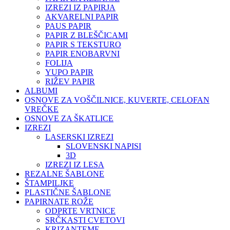
IZREZI IZ PAPIRJA
AKVARELNI PAPIR
PAUS PAPIR
PAPIR Z BLEŠČICAMI
PAPIR S TEKSTURO
PAPIR ENOBARVNI
FOLIJA
YUPO PAPIR
RIŽEV PAPIR
ALBUMI
OSNOVE ZA VOŠČILNICE, KUVERTE, CELOFAN
VREČKE
OSNOVE ZA ŠKATLICE
IZREZI
LASERSKI IZREZI
SLOVENSKI NAPISI
3D
IZREZI IZ LESA
REZALNE ŠABLONE
ŠTAMPILJKE
PLASTIČNE ŠABLONE
PAPIRNATE ROŽE
ODPRTE VRTNICE
SRČKASTI CVETOVI
KRIZANTEME