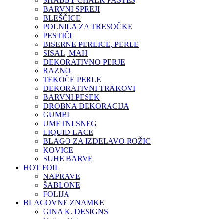
SHABBY CHALK PASTES
BARVNI SPREJI
BLEŠČICE
POLNILA ZA TRESOČKE
PESTIČI
BISERNE PERLICE, PERLE
SISAL, MAH
DEKORATIVNO PERJE
RAZNO
TEKOČE PERLE
DEKORATIVNI TRAKOVI
BARVNI PESEK
DROBNA DEKORACIJA
GUMBI
UMETNI SNEG
LIQUID LACE
BLAGO ZA IZDELAVO ROŽIC
KOVICE
SUHE BARVE
HOT FOIL
NAPRAVE
ŠABLONE
FOLIJA
BLAGOVNE ZNAMKE
GINA K. DESIGNS