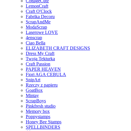
CottageCutz
LemonCraft
Craft O'Clock
Fabrika Decoru
ScrapAndMe
ModaScrap
Laserowe LOVE
4enscrap
Ciao Bella
ELIZABETH CRAFT DESIGNS
Dress My Craft
Twoja Tekturka
Craft Passion
PAPER HEAVEN
Fiori AGA CEBULA
SnipArt
Rzeczy z papieru
GoatBox
Mintay
ScrapBoys
Pinkfresh studio
Memory box
Poppystamps
Honey Bee Stamps
SPELLBINDERS