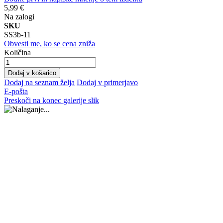
5,99 €
Na zalogi
SKU
SS3b-11
Obvesti me, ko se cena zniža
Količina
Dodaj v košarico
Dodaj na seznam želja
Dodaj v primerjavo
E-pošta
Preskoči na konec galerije slik