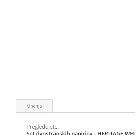
Preskoči
na
Mnenja
začetek
galerije
slik
Pregledujete:
Set dvostranskih papirjev - HERITAGE WHI