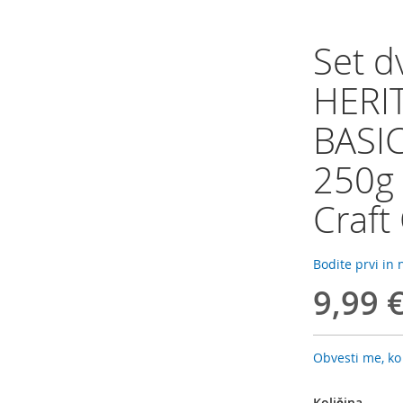
Set d
HERI
BASIC
250g -
Craft
Bodite prvi in
9,99 
Obvesti me, ko
Količina