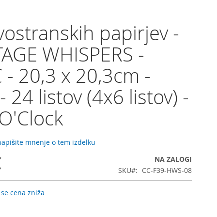
vostranskih papirjev -
TAGE WHISPERS -
 - 20,3 x 20,3cm -
 24 listov (4x6 listov) -
 O'Clock
 napišite mnenje o tem izdelku
€
NA ZALOGI
SKU
CC-F39-HWS-08
 se cena zniža