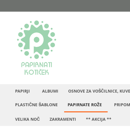
Preskoči
na
vsebino
PAPIRJI
ALBUMI
OSNOVE ZA VOŠČILNICE, KUV
PLASTIČNE ŠABLONE
PAPIRNATE ROŽE
PRIPOM
VELIKA NOČ
ZAKRAMENTI
** AKCIJA **