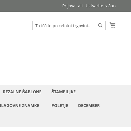
Prijava
Ustvarite račun
Moja ko
Iskanje
Iskanje
REZALNE ŠABLONE
ŠTAMPILJKE
BLAGOVNE ZNAMKE
POLETJE
DECEMBER