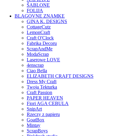
ŠABLONE
FOLIJA
BLAGOVNE ZNAMKE
GINA K. DESIGNS
CottageCutz
LemonCraft
Craft O'Clock
Fabrika Decoru
ScrapAndMe
ModaScrap
Laserowe LOVE
4enscrap
Ciao Bella
ELIZABETH CRAFT DESIGNS
Dress My Craft
Twoja Tekturka
Craft Passion
PAPER HEAVEN
Fiori AGA CEBULA
SnipArt
Rzeczy z papieru
GoatBox
Mintay
ScrapBoys