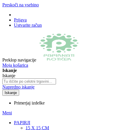
Preskoči na vsebino
Prijava
Ustvarite račun
Preklop navigacije
Moja košarica
Iskanje
Iskanje
Napredno iskanje
Iskanje
Primerjaj izdelke
Meni
PAPIRJI
15 X 15 CM