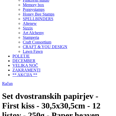
Pinkfresh studio
Memory box
Poppystamps
Honey Bee Stamps
SPELLBINDERS
Altenew
Sizzix
Art Alchemy
Stamperia
Craft Consortium
CRAFT & YOU DESIGN
Lawn Fawn
POLETJE
DECEMBER
VELIKA NOČ
ZAKRAMENTI
** AKCIJA **
Račun
Set dvostranskih papirjev -
First kiss - 30,5x30,5cm - 12
listov - 250g - Paper heaven