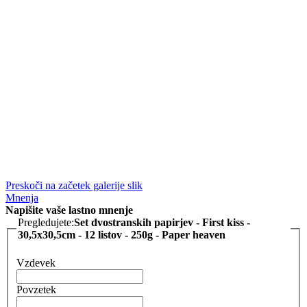
Preskoči na začetek galerije slik
Mnenja
Napišite vaše lastno mnenje
Pregledujete:
Set dvostranskih papirjev - First kiss -
30,5x30,5cm - 12 listov - 250g - Paper heaven
Vzdevek
Povzetek