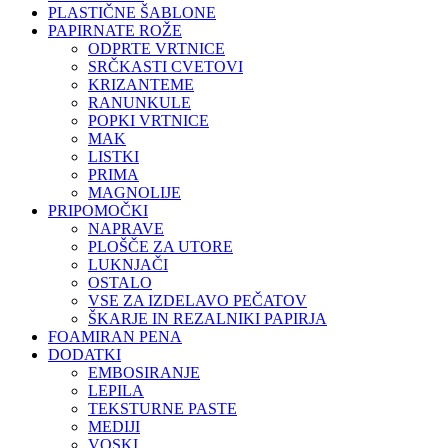
PLASTIČNE ŠABLONE
PAPIRNATE ROŽE
ODPRTE VRTNICE
SRČKASTI CVETOVI
KRIZANTEME
RANUNKULE
POPKI VRTNICE
MAK
LISTKI
PRIMA
MAGNOLIJE
PRIPOMOČKI
NAPRAVE
PLOŠČE ZA UTORE
LUKNJAČI
OSTALO
VSE ZA IZDELAVO PEČATOV
ŠKARJE IN REZALNIKI PAPIRJA
FOAMIRAN PENA
DODATKI
EMBOSIRANJE
LEPILA
TEKSTURNE PASTE
MEDIJI
VOSKI