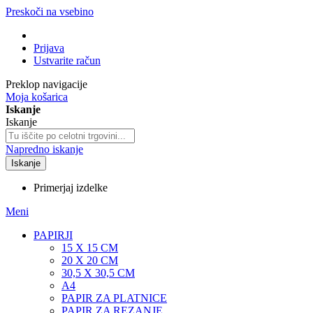
Preskoči na vsebino
Prijava
Ustvarite račun
Preklop navigacije
Moja košarica
Iskanje
Iskanje
Napredno iskanje
Iskanje
Primerjaj izdelke
Meni
PAPIRJI
15 X 15 CM
20 X 20 CM
30,5 X 30,5 CM
A4
PAPIR ZA PLATNICE
PAPIR ZA REZANJE