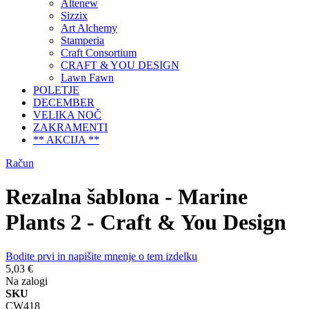
Altenew
Sizzix
Art Alchemy
Stamperia
Craft Consortium
CRAFT & YOU DESIGN
Lawn Fawn
POLETJE
DECEMBER
VELIKA NOČ
ZAKRAMENTI
** AKCIJA **
Račun
Rezalna šablona - Marine
Plants 2 - Craft & You Design
Bodite prvi in napišite mnenje o tem izdelku
5,03 €
Na zalogi
SKU
CW418