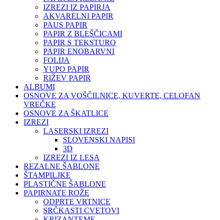
IZREZI IZ PAPIRJA
AKVARELNI PAPIR
PAUS PAPIR
PAPIR Z BLEŠČICAMI
PAPIR S TEKSTURO
PAPIR ENOBARVNI
FOLIJA
YUPO PAPIR
RIŽEV PAPIR
ALBUMI
OSNOVE ZA VOŠČILNICE, KUVERTE, CELOFAN
VREČKE
OSNOVE ZA ŠKATLICE
IZREZI
LASERSKI IZREZI
SLOVENSKI NAPISI
3D
IZREZI IZ LESA
REZALNE ŠABLONE
ŠTAMPILJKE
PLASTIČNE ŠABLONE
PAPIRNATE ROŽE
ODPRTE VRTNICE
SRČKASTI CVETOVI
KRIZANTEME