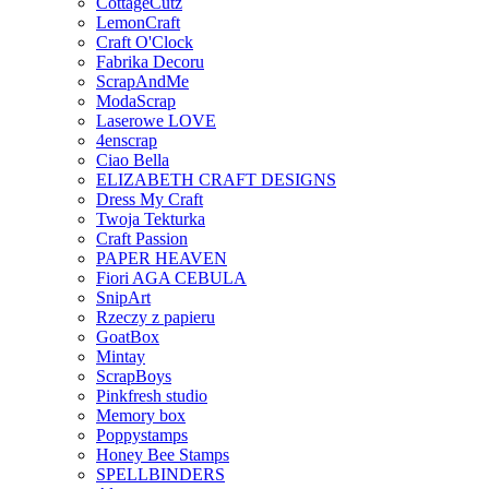
CottageCutz
LemonCraft
Craft O'Clock
Fabrika Decoru
ScrapAndMe
ModaScrap
Laserowe LOVE
4enscrap
Ciao Bella
ELIZABETH CRAFT DESIGNS
Dress My Craft
Twoja Tekturka
Craft Passion
PAPER HEAVEN
Fiori AGA CEBULA
SnipArt
Rzeczy z papieru
GoatBox
Mintay
ScrapBoys
Pinkfresh studio
Memory box
Poppystamps
Honey Bee Stamps
SPELLBINDERS