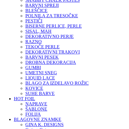
SHABBY CHALK PASTES
BARVNI SPREJI
BLEŠČICE
POLNILA ZA TRESOČKE
PESTIČI
BISERNE PERLICE, PERLE
SISAL, MAH
DEKORATIVNO PERJE
RAZNO
TEKOČE PERLE
DEKORATIVNI TRAKOVI
BARVNI PESEK
DROBNA DEKORACIJA
GUMBI
UMETNI SNEG
LIQUID LACE
BLAGO ZA IZDELAVO ROŽIC
KOVICE
SUHE BARVE
HOT FOIL
NAPRAVE
ŠABLONE
FOLIJA
BLAGOVNE ZNAMKE
GINA K. DESIGNS