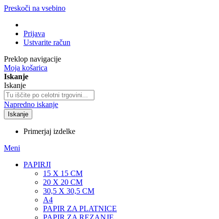
Preskoči na vsebino
Prijava
Ustvarite račun
Preklop navigacije
Moja košarica
Iskanje
Iskanje
Napredno iskanje
Iskanje
Primerjaj izdelke
Meni
PAPIRJI
15 X 15 CM
20 X 20 CM
30,5 X 30,5 CM
A4
PAPIR ZA PLATNICE
PAPIR ZA REZANJE