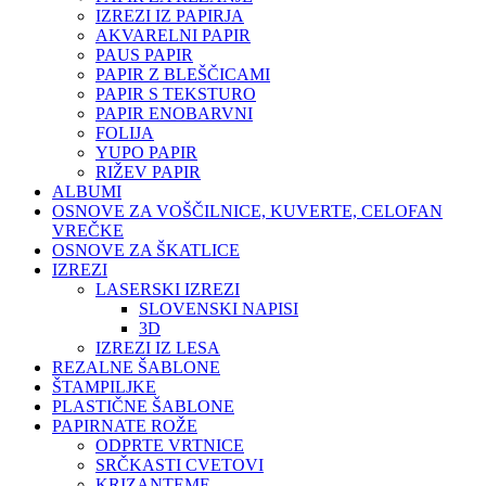
IZREZI IZ PAPIRJA
AKVARELNI PAPIR
PAUS PAPIR
PAPIR Z BLEŠČICAMI
PAPIR S TEKSTURO
PAPIR ENOBARVNI
FOLIJA
YUPO PAPIR
RIŽEV PAPIR
ALBUMI
OSNOVE ZA VOŠČILNICE, KUVERTE, CELOFAN
VREČKE
OSNOVE ZA ŠKATLICE
IZREZI
LASERSKI IZREZI
SLOVENSKI NAPISI
3D
IZREZI IZ LESA
REZALNE ŠABLONE
ŠTAMPILJKE
PLASTIČNE ŠABLONE
PAPIRNATE ROŽE
ODPRTE VRTNICE
SRČKASTI CVETOVI
KRIZANTEME