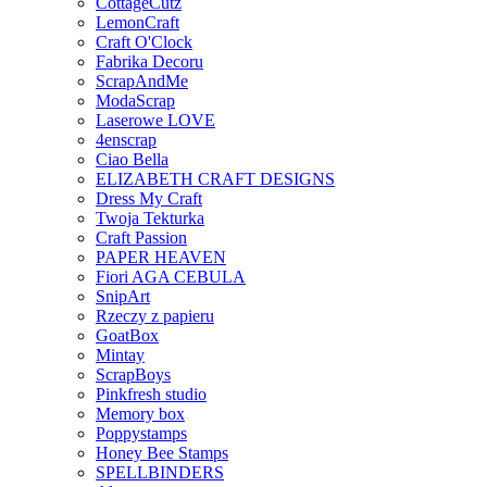
CottageCutz
LemonCraft
Craft O'Clock
Fabrika Decoru
ScrapAndMe
ModaScrap
Laserowe LOVE
4enscrap
Ciao Bella
ELIZABETH CRAFT DESIGNS
Dress My Craft
Twoja Tekturka
Craft Passion
PAPER HEAVEN
Fiori AGA CEBULA
SnipArt
Rzeczy z papieru
GoatBox
Mintay
ScrapBoys
Pinkfresh studio
Memory box
Poppystamps
Honey Bee Stamps
SPELLBINDERS