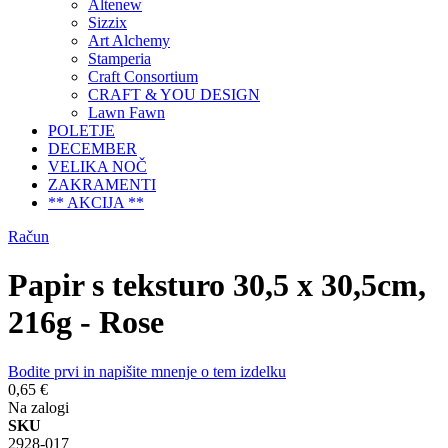
Altenew
Sizzix
Art Alchemy
Stamperia
Craft Consortium
CRAFT & YOU DESIGN
Lawn Fawn
POLETJE
DECEMBER
VELIKA NOČ
ZAKRAMENTI
** AKCIJA **
Račun
Papir s teksturo 30,5 x 30,5cm,
216g - Rose
Bodite prvi in napišite mnenje o tem izdelku
0,65 €
Na zalogi
SKU
2928-017