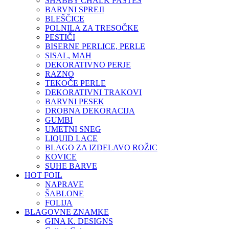
SHABBY CHALK PASTES
BARVNI SPREJI
BLEŠČICE
POLNILA ZA TRESOČKE
PESTIČI
BISERNE PERLICE, PERLE
SISAL, MAH
DEKORATIVNO PERJE
RAZNO
TEKOČE PERLE
DEKORATIVNI TRAKOVI
BARVNI PESEK
DROBNA DEKORACIJA
GUMBI
UMETNI SNEG
LIQUID LACE
BLAGO ZA IZDELAVO ROŽIC
KOVICE
SUHE BARVE
HOT FOIL
NAPRAVE
ŠABLONE
FOLIJA
BLAGOVNE ZNAMKE
GINA K. DESIGNS