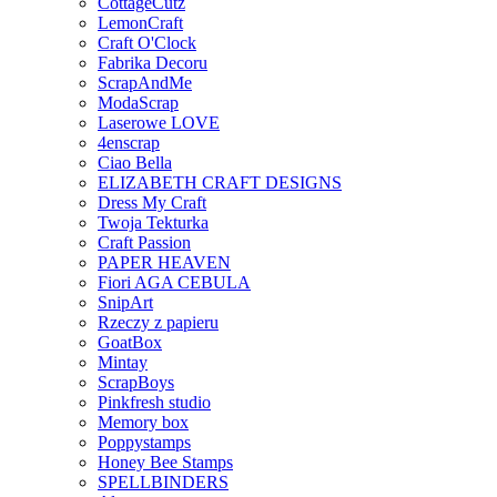
CottageCutz
LemonCraft
Craft O'Clock
Fabrika Decoru
ScrapAndMe
ModaScrap
Laserowe LOVE
4enscrap
Ciao Bella
ELIZABETH CRAFT DESIGNS
Dress My Craft
Twoja Tekturka
Craft Passion
PAPER HEAVEN
Fiori AGA CEBULA
SnipArt
Rzeczy z papieru
GoatBox
Mintay
ScrapBoys
Pinkfresh studio
Memory box
Poppystamps
Honey Bee Stamps
SPELLBINDERS