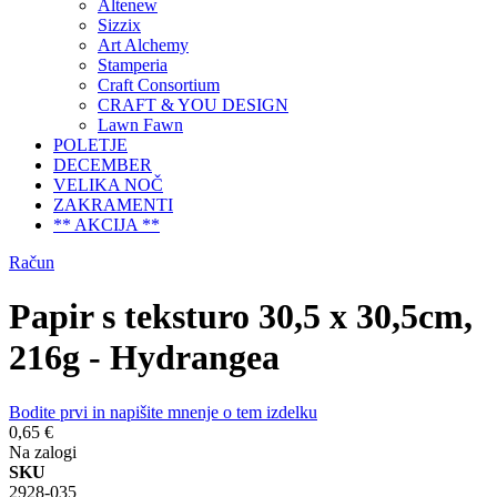
Altenew
Sizzix
Art Alchemy
Stamperia
Craft Consortium
CRAFT & YOU DESIGN
Lawn Fawn
POLETJE
DECEMBER
VELIKA NOČ
ZAKRAMENTI
** AKCIJA **
Račun
Papir s teksturo 30,5 x 30,5cm,
216g - Hydrangea
Bodite prvi in napišite mnenje o tem izdelku
0,65 €
Na zalogi
SKU
2928-035