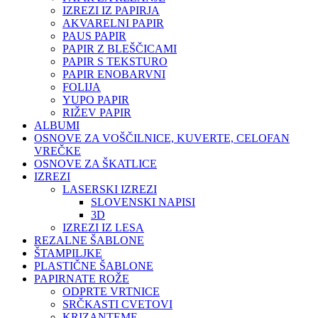
IZREZI IZ PAPIRJA
AKVARELNI PAPIR
PAUS PAPIR
PAPIR Z BLEŠČICAMI
PAPIR S TEKSTURO
PAPIR ENOBARVNI
FOLIJA
YUPO PAPIR
RIŽEV PAPIR
ALBUMI
OSNOVE ZA VOŠČILNICE, KUVERTE, CELOFAN
VREČKE
OSNOVE ZA ŠKATLICE
IZREZI
LASERSKI IZREZI
SLOVENSKI NAPISI
3D
IZREZI IZ LESA
REZALNE ŠABLONE
ŠTAMPILJKE
PLASTIČNE ŠABLONE
PAPIRNATE ROŽE
ODPRTE VRTNICE
SRČKASTI CVETOVI
KRIZANTEME