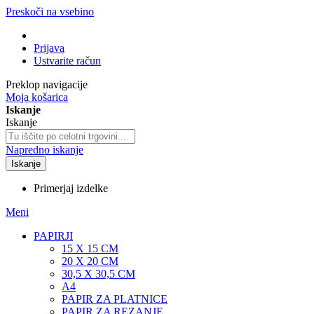
Preskoči na vsebino
Prijava
Ustvarite račun
Preklop navigacije
Moja košarica
Iskanje
Iskanje
Napredno iskanje
Iskanje
Primerjaj izdelke
Meni
PAPIRJI
15 X 15 CM
20 X 20 CM
30,5 X 30,5 CM
A4
PAPIR ZA PLATNICE
PAPIR ZA REZANJE