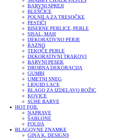
SHABBY CHALK PASTES
BARVNI SPREJI
BLEŠČICE
POLNILA ZA TRESOČKE
PESTIČI
BISERNE PERLICE, PERLE
SISAL, MAH
DEKORATIVNO PERJE
RAZNO
TEKOČE PERLE
DEKORATIVNI TRAKOVI
BARVNI PESEK
DROBNA DEKORACIJA
GUMBI
UMETNI SNEG
LIQUID LACE
BLAGO ZA IZDELAVO ROŽIC
KOVICE
SUHE BARVE
HOT FOIL
NAPRAVE
ŠABLONE
FOLIJA
BLAGOVNE ZNAMKE
GINA K. DESIGNS