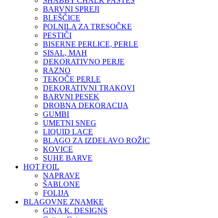
SHABBY CHALK PASTES
BARVNI SPREJI
BLEŠČICE
POLNILA ZA TRESOČKE
PESTIČI
BISERNE PERLICE, PERLE
SISAL, MAH
DEKORATIVNO PERJE
RAZNO
TEKOČE PERLE
DEKORATIVNI TRAKOVI
BARVNI PESEK
DROBNA DEKORACIJA
GUMBI
UMETNI SNEG
LIQUID LACE
BLAGO ZA IZDELAVO ROŽIC
KOVICE
SUHE BARVE
HOT FOIL
NAPRAVE
ŠABLONE
FOLIJA
BLAGOVNE ZNAMKE
GINA K. DESIGNS