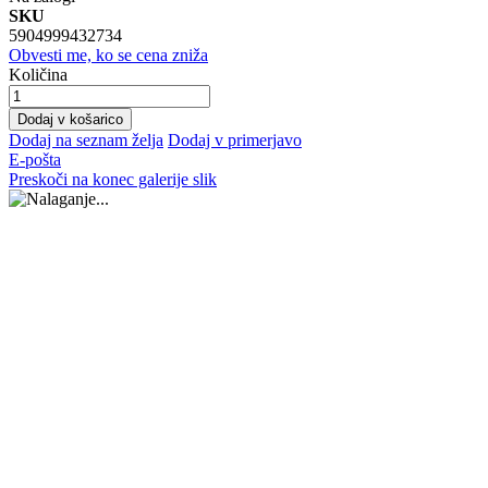
SKU
5904999432734
Obvesti me, ko se cena zniža
Količina
Dodaj v košarico
Dodaj na seznam želja
Dodaj v primerjavo
E-pošta
Preskoči na konec galerije slik