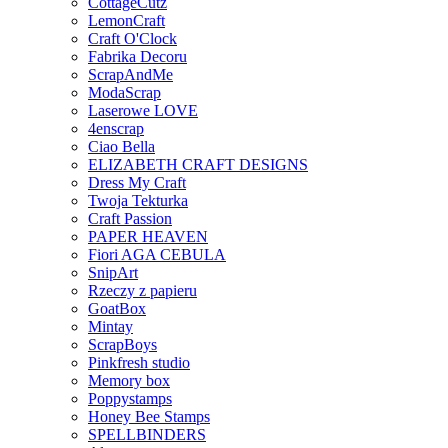
CottageCutz
LemonCraft
Craft O'Clock
Fabrika Decoru
ScrapAndMe
ModaScrap
Laserowe LOVE
4enscrap
Ciao Bella
ELIZABETH CRAFT DESIGNS
Dress My Craft
Twoja Tekturka
Craft Passion
PAPER HEAVEN
Fiori AGA CEBULA
SnipArt
Rzeczy z papieru
GoatBox
Mintay
ScrapBoys
Pinkfresh studio
Memory box
Poppystamps
Honey Bee Stamps
SPELLBINDERS