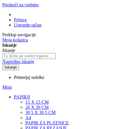
Preskoči na vsebino
Prijava
Ustvarite račun
Preklop navigacije
Moja košarica
Iskanje
Iskanje
Napredno iskanje
Iskanje
Primerjaj izdelke
Meni
PAPIRJI
15 X 15 CM
20 X 20 CM
30,5 X 30,5 CM
A4
PAPIR ZA PLATNICE
PAPIR ZA REZANJE