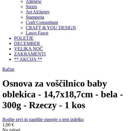
Altenew
Sizzix
Art Alchemy
Stamperia
Craft Consortium
CRAFT & YOU DESIGN
Lawn Fawn
POLETJE
DECEMBER
VELIKA NOČ
ZAKRAMENTI
** AKCIJA **
Račun
Osnova za voščilnico baby
oblekica - 14,7x18,7cm - bela -
300g - Rzeczy - 1 kos
Bodite prvi in napišite mnenje o tem izdelku
1,00 €
Na zalogi