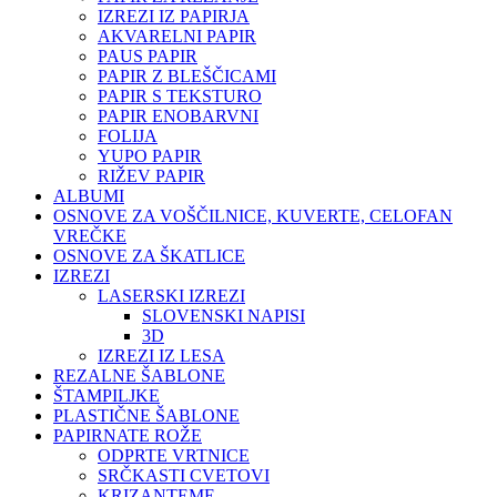
IZREZI IZ PAPIRJA
AKVARELNI PAPIR
PAUS PAPIR
PAPIR Z BLEŠČICAMI
PAPIR S TEKSTURO
PAPIR ENOBARVNI
FOLIJA
YUPO PAPIR
RIŽEV PAPIR
ALBUMI
OSNOVE ZA VOŠČILNICE, KUVERTE, CELOFAN
VREČKE
OSNOVE ZA ŠKATLICE
IZREZI
LASERSKI IZREZI
SLOVENSKI NAPISI
3D
IZREZI IZ LESA
REZALNE ŠABLONE
ŠTAMPILJKE
PLASTIČNE ŠABLONE
PAPIRNATE ROŽE
ODPRTE VRTNICE
SRČKASTI CVETOVI
KRIZANTEME