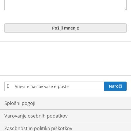
Pošlji mnenje
Prijavite
Naroči
se
na
e-
Splošni pogoji
novice:
Varovanje osebnih podatkov
Zasebnost in politika piškotkov