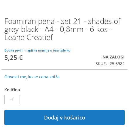
Foamiran pena - set 21 - shades of
Preskoči
na
grey-black - A4 - 0,8mm - 6 kos -
začetek
Leane Creatief
galerije
slik
Bodite prvi in napišite mnenje o tem izdelku
5,25 €
NA ZALOGI
SKU
25.6982
Obvesti me, ko se cena zniža
Količina
Dodaj v košarico