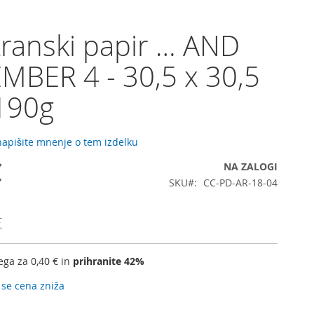
ranski papir … AND
BER 4 - 30,5 x 30,5
190g
 napišite mnenje o tem izdelku
€
NA ZALOGI
SKU
CC-PD-AR-18-04
€
kega za
0,40 €
in
prihranite
42
%
 se cena zniža