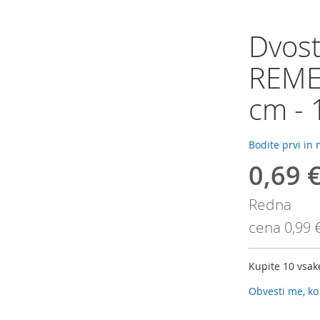
Dvost
REMEM
cm - 
Bodite prvi in
0,69 
Akcijska
cena
Redna
cena
0,99 
Kupite 10 vsa
Obvesti me, ko