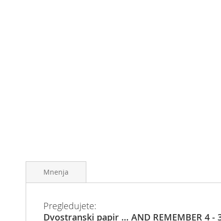
Preskoči
na
Mnenja
začetek
galerije
slik
Pregledujete:
Dvostranski papir … AND REMEMBER 4 - 30