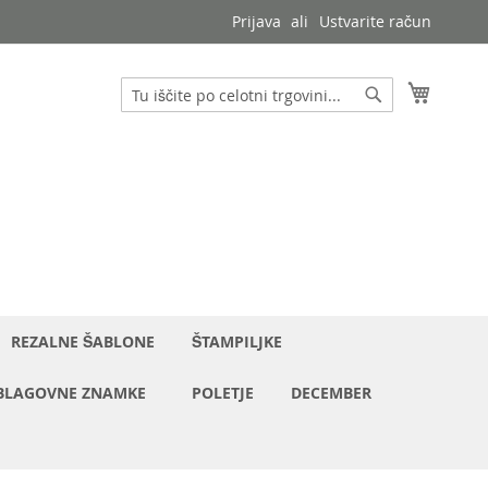
Prijava
Ustvarite račun
Moja ko
Iskanje
Iskanje
REZALNE ŠABLONE
ŠTAMPILJKE
BLAGOVNE ZNAMKE
POLETJE
DECEMBER