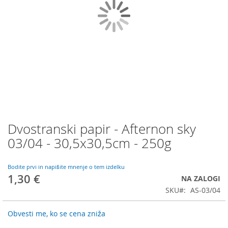
Dvostranski papir - Afternon sky
Preskoči
na
03/04 - 30,5x30,5cm - 250g
začetek
galerije
slik
Bodite prvi in napišite mnenje o tem izdelku
1,30 €
NA ZALOGI
SKU
AS-03/04
Obvesti me, ko se cena zniža