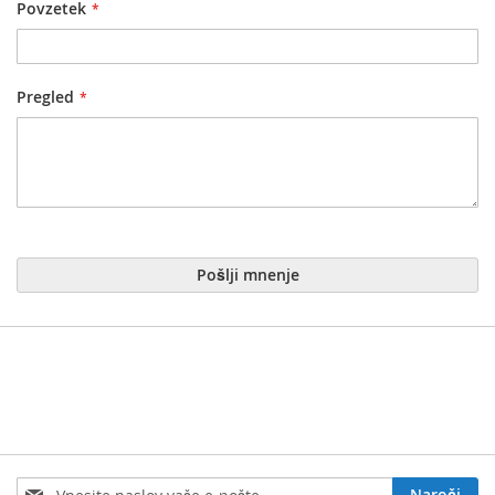
Povzetek
Pregled
Pošlji mnenje
Prijavite
Naroči