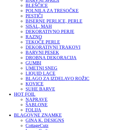
BARVNI SPREJI
BLEŠČICE
POLNILA ZA TRESOČKE
PESTIČI
BISERNE PERLICE, PERLE
SISAL, MAH
DEKORATIVNO PERJE
RAZNO
TEKOČE PERLE
DEKORATIVNI TRAKOVI
BARVNI PESEK
DROBNA DEKORACIJA
GUMBI
UMETNI SNEG
LIQUID LACE
BLAGO ZA IZDELAVO ROŽIC
KOVICE
SUHE BARVE
HOT FOIL
NAPRAVE
ŠABLONE
FOLIJA
BLAGOVNE ZNAMKE
GINA K. DESIGNS
CottageCutz