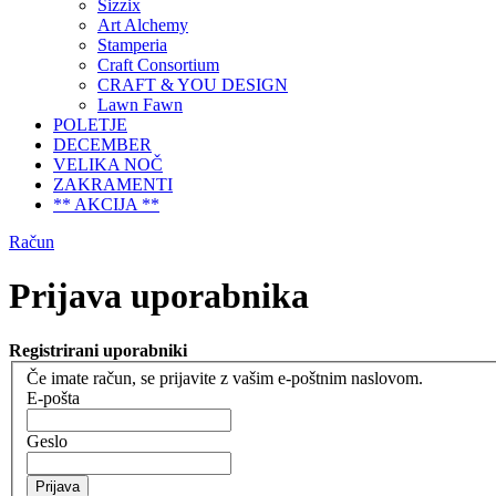
Sizzix
Art Alchemy
Stamperia
Craft Consortium
CRAFT & YOU DESIGN
Lawn Fawn
POLETJE
DECEMBER
VELIKA NOČ
ZAKRAMENTI
** AKCIJA **
Račun
Prijava uporabnika
Registrirani uporabniki
Če imate račun, se prijavite z vašim e-poštnim naslovom.
E-pošta
Geslo
Prijava