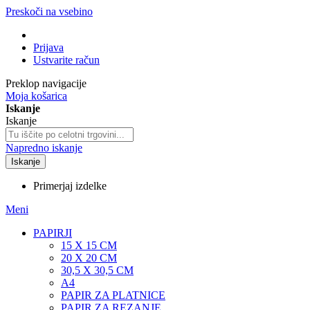
Preskoči na vsebino
Prijava
Ustvarite račun
Preklop navigacije
Moja košarica
Iskanje
Iskanje
Napredno iskanje
Iskanje
Primerjaj izdelke
Meni
PAPIRJI
15 X 15 CM
20 X 20 CM
30,5 X 30,5 CM
A4
PAPIR ZA PLATNICE
PAPIR ZA REZANJE