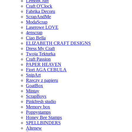
LemonCraft
Craft O'Clock
Fabrika Decoru
ScrapAndMe
ModaScrap
Laserowe LOVE
4enscrap
Ciao Bella
ELIZABETH CRAFT DESIGNS
Dress My Craft
Twoja Tekturka
Craft Passion
PAPER HEAVEN
Fiori AGA CEBULA
SnipArt
Rzeczy z papieru
GoatBox
Mintay
ScrapBoys
Pinkfresh studio
Memory box
Poppystamps
Honey Bee Stamps
SPELLBINDERS
Altenew