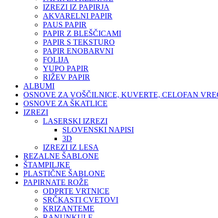
IZREZI IZ PAPIRJA
AKVARELNI PAPIR
PAUS PAPIR
PAPIR Z BLEŠČICAMI
PAPIR S TEKSTURO
PAPIR ENOBARVNI
FOLIJA
YUPO PAPIR
RIŽEV PAPIR
ALBUMI
OSNOVE ZA VOŠČILNICE, KUVERTE, CELOFAN VR
OSNOVE ZA ŠKATLICE
IZREZI
LASERSKI IZREZI
SLOVENSKI NAPISI
3D
IZREZI IZ LESA
REZALNE ŠABLONE
ŠTAMPILJKE
PLASTIČNE ŠABLONE
PAPIRNATE ROŽE
ODPRTE VRTNICE
SRČKASTI CVETOVI
KRIZANTEME
RANUNKULE