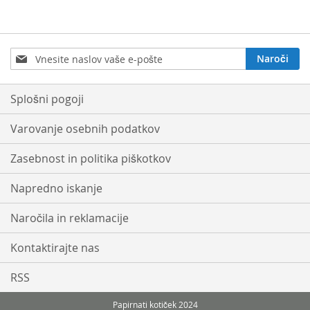
Prijavite
Naroči
se
na
e-
Splošni pogoji
novice:
Varovanje osebnih podatkov
Zasebnost in politika piškotkov
Napredno iskanje
Naročila in reklamacije
Kontaktirajte nas
RSS
Papirnati kotiček 2024