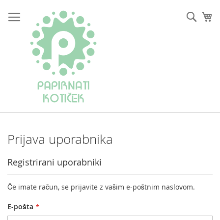
Preskoči
na
Iskan
Mo
vsebino
Prijava uporabnika
Registrirani uporabniki
Če imate račun, se prijavite z vašim e-poštnim naslovom.
E-pošta