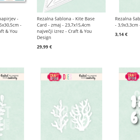
apirjev -
Rezalna šablona - Kite Base
Rezalna šabl
,5x30,5cm -
Card - zmaj - 23,7x15,4cm
- 3,9x3,3cm 
aft & You
največji izrez - Craft & You
3,14 €
Design
29,99 €