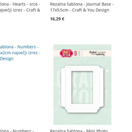
ona - Hearts - srce -
Rezalna šablona - Journal Base -
jvečji izrez - Craft &
17x9,5cm - Craft & You Design
16,29 €
lona - Numbers -
Rezalna šablona - Mini Photo