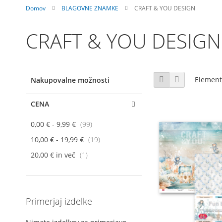
Domov
BLAGOVNE ZNAMKE
CRAFT & YOU DESIGN
CRAFT & YOU DESIGN
Prikaži
Mreža
Seznam
Elemen
Nakupovalne možnosti
kot
CENA
elementi
0,00 €
-
9,99 €
99
elementi
10,00 €
-
19,99 €
19
element
20,00 €
in več
1
Primerjaj izdelke