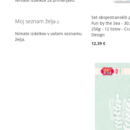
Nimate izdelkov za primerjavo.
Set obojestranskih p
Moj seznam želja
Fun by the Sea - 30
250g - 12 listov - Cr
Nimate izdelkov v vašem seznamu
Design
želja.
12,39 €
Dodaj v košarico
Dodaj v košarico
DODAJ
Dodaj v košarico
Dodaj v košarico
DODAJ
NA
DODAJ
DODAJ
DODAJ
NA
DODAJ
SEZNAM
V
NA
DODAJ
NA
DODAJ
SEZNAM
V
ŽELJA
PRIMERJAVO
SEZNAM
V
SEZNAM
V
ŽELJA
PRIMERJAVO
ŽELJA
PRIMERJAVO
ŽELJA
PRIMERJAVO