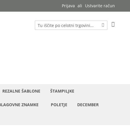
Prijava
Ustvarite račun
Moja ko
Iskanje
Iskanje
REZALNE ŠABLONE
ŠTAMPILJKE
BLAGOVNE ZNAMKE
POLETJE
DECEMBER