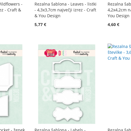
ildflowers -
Rezalna šablona - Leaves - listki
Rezalna šabl
ez - Craft &
- 4,3x3,7cm največji izrez - Craft
4,2x4,2cm na
& You Design
You Design
5,77 €
4,60 €
ocket - žepek
Rezalna šablona - Labels -
Rezalna šab