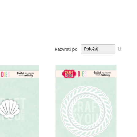
Nastavi
Razvrsti po
padajo
smer