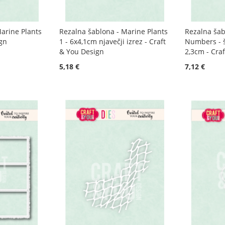
arine Plants
Rezalna šablona - Marine Plants
Rezalna šab
ign
1 - 6x4,1cm njavečji izrez - Craft
Numbers - št
& You Design
2,3cm - Cra
5,18 €
7,12 €