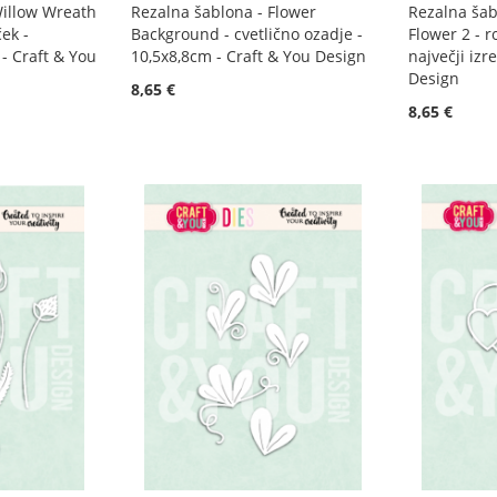
Willow Wreath
Rezalna šablona - Flower
Rezalna šab
ek -
Background - cvetlično ozadje -
Flower 2 - r
- Craft & You
10,5x8,8cm - Craft & You Design
največji izr
Design
8,65 €
8,65 €