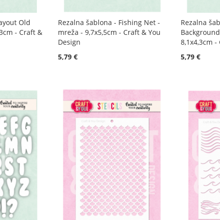
ayout Old
Rezalna šablona - Fishing Net -
Rezalna šab
13cm - Craft &
mreža - 9,7x5,5cm - Craft & You
Background 
Design
8,1x4,3cm -
5,79 €
5,79 €