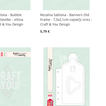
lona - Bubble
Rezalna šablona - Banners Old
evilke - višina
Frame - 7,3x2,1cm največji izrez -
ft & You Design
Craft & You Design
5,79 €