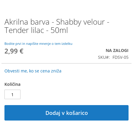
Akrilna barva - Shabby velour -
Preskoči
na
Tender lilac - 50ml
začetek
galerije
slik
Bodite prvi in napišite mnenje o tem izdelku
2,99 €
NA ZALOGI
SKU
FDSV-05
Obvesti me, ko se cena zniža
Količina
Dodaj v košarico