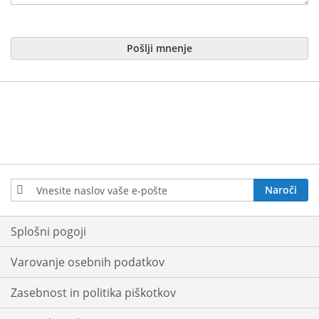
Pošlji mnenje
Prijavite
Naroči
se
na
e-
Splošni pogoji
novice:
Varovanje osebnih podatkov
Zasebnost in politika piškotkov