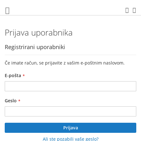
Preskoči
na
Iska
Mo
vsebino
Prijava uporabnika
Registrirani uporabniki
Če imate račun, se prijavite z vašim e-poštnim naslovom.
E-pošta
Geslo
Prijava
Ali ste pozabili vaše geslo?