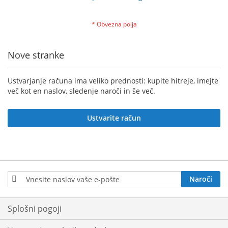
Nove stranke
Ustvarjanje računa ima veliko prednosti: kupite hitreje, imejte
več kot en naslov, sledenje naroči in še več.
Ustvarite račun
Prijavite
Naroči
se
na
e-
Splošni pogoji
novice: