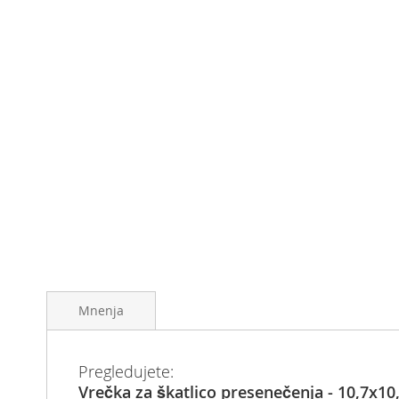
Preskoči
na
Mnenja
začetek
galerije
slik
Pregledujete:
Vrečka za škatlico presenečenja - 10,7x10