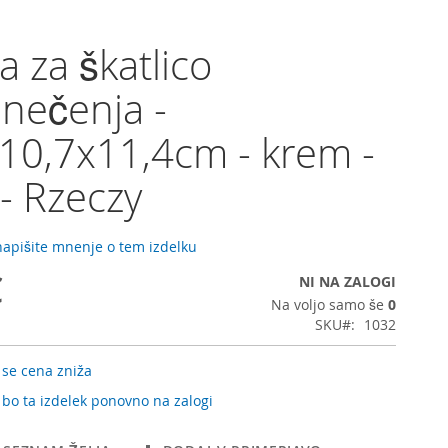
a za škatlico
nečenja -
10,7x11,4cm - krem -
- Rzeczy
 napišite mnenje o tem izdelku
€
NI NA ZALOGI
Na voljo samo še
0
SKU
1032
 se cena zniža
 bo ta izdelek ponovno na zalogi