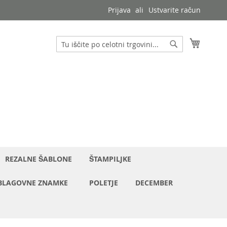
Prijava
Ustvarite račun
Moja ko
Iskanje
Iskanje
REZALNE ŠABLONE
ŠTAMPILJKE
BLAGOVNE ZNAMKE
POLETJE
DECEMBER