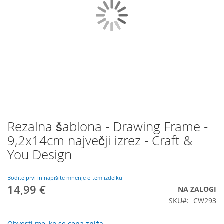
Rezalna šablona - Drawing Frame -
Preskoči
na
9,2x14cm največji izrez - Craft &
začetek
You Design
galerije
slik
Bodite prvi in napišite mnenje o tem izdelku
14,99 €
NA ZALOGI
SKU
CW293
Obvesti me, ko se cena zniža