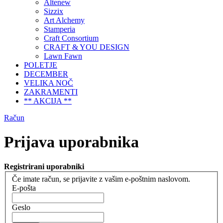
Altenew
Sizzix
Art Alchemy
Stamperia
Craft Consortium
CRAFT & YOU DESIGN
Lawn Fawn
POLETJE
DECEMBER
VELIKA NOČ
ZAKRAMENTI
** AKCIJA **
Račun
Prijava uporabnika
Registrirani uporabniki
Če imate račun, se prijavite z vašim e-poštnim naslovom.
E-pošta
Geslo