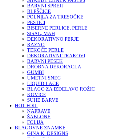
SHABBY CHALK PASTES
BARVNI SPREJI
BLEŠČICE
POLNILA ZA TRESOČKE
PESTIČI
BISERNE PERLICE, PERLE
SISAL, MAH
DEKORATIVNO PERJE
RAZNO
TEKOČE PERLE
DEKORATIVNI TRAKOVI
BARVNI PESEK
DROBNA DEKORACIJA
GUMBI
UMETNI SNEG
LIQUID LACE
BLAGO ZA IZDELAVO ROŽIC
KOVICE
SUHE BARVE
HOT FOIL
NAPRAVE
ŠABLONE
FOLIJA
BLAGOVNE ZNAMKE
GINA K. DESIGNS