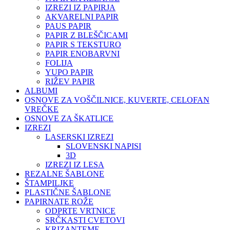
IZREZI IZ PAPIRJA
AKVARELNI PAPIR
PAUS PAPIR
PAPIR Z BLEŠČICAMI
PAPIR S TEKSTURO
PAPIR ENOBARVNI
FOLIJA
YUPO PAPIR
RIŽEV PAPIR
ALBUMI
OSNOVE ZA VOŠČILNICE, KUVERTE, CELOFAN
VREČKE
OSNOVE ZA ŠKATLICE
IZREZI
LASERSKI IZREZI
SLOVENSKI NAPISI
3D
IZREZI IZ LESA
REZALNE ŠABLONE
ŠTAMPILJKE
PLASTIČNE ŠABLONE
PAPIRNATE ROŽE
ODPRTE VRTNICE
SRČKASTI CVETOVI
KRIZANTEME