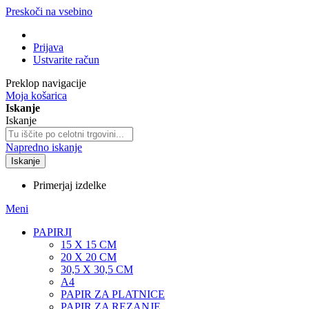
Preskoči na vsebino
Prijava
Ustvarite račun
Preklop navigacije
Moja košarica
Iskanje
Iskanje
Napredno iskanje
Iskanje
Primerjaj izdelke
Meni
PAPIRJI
15 X 15 CM
20 X 20 CM
30,5 X 30,5 CM
A4
PAPIR ZA PLATNICE
PAPIR ZA REZANJE