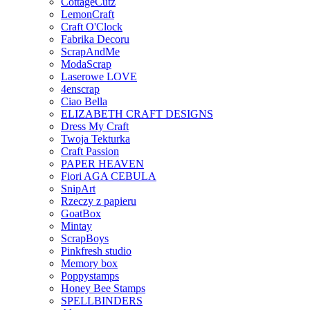
CottageCutz
LemonCraft
Craft O'Clock
Fabrika Decoru
ScrapAndMe
ModaScrap
Laserowe LOVE
4enscrap
Ciao Bella
ELIZABETH CRAFT DESIGNS
Dress My Craft
Twoja Tekturka
Craft Passion
PAPER HEAVEN
Fiori AGA CEBULA
SnipArt
Rzeczy z papieru
GoatBox
Mintay
ScrapBoys
Pinkfresh studio
Memory box
Poppystamps
Honey Bee Stamps
SPELLBINDERS