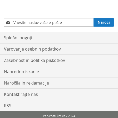
Prijavite
Naroči
se
na
e-
Splošni pogoji
novice:
Varovanje osebnih podatkov
Zasebnost in politika piškotkov
Napredno iskanje
Naročila in reklamacije
Kontaktirajte nas
RSS
Papirnati kotiček 2024