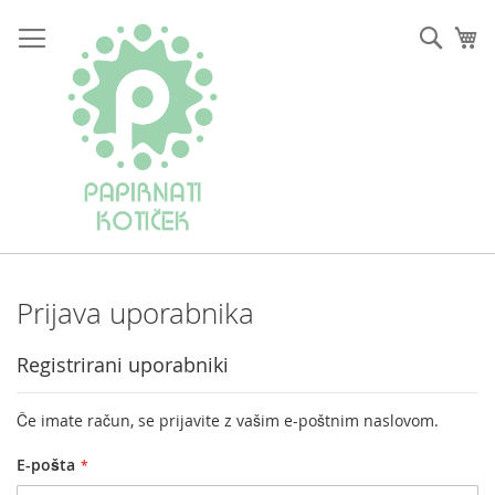
Preskoči
na
Iskan
Mo
vsebino
Prijava uporabnika
Registrirani uporabniki
Če imate račun, se prijavite z vašim e-poštnim naslovom.
E-pošta