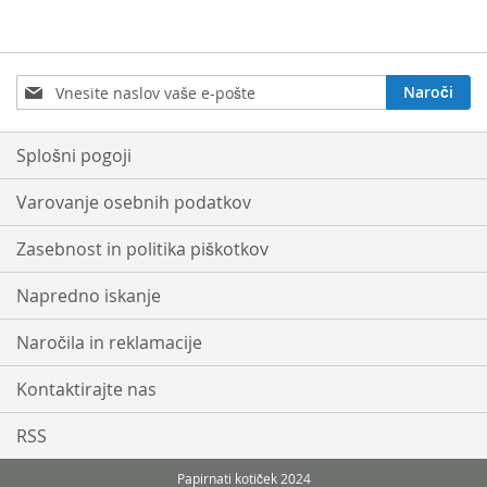
Prijavite
Naroči
se
na
e-
Splošni pogoji
novice:
Varovanje osebnih podatkov
Zasebnost in politika piškotkov
Napredno iskanje
Naročila in reklamacije
Kontaktirajte nas
RSS
Papirnati kotiček 2024