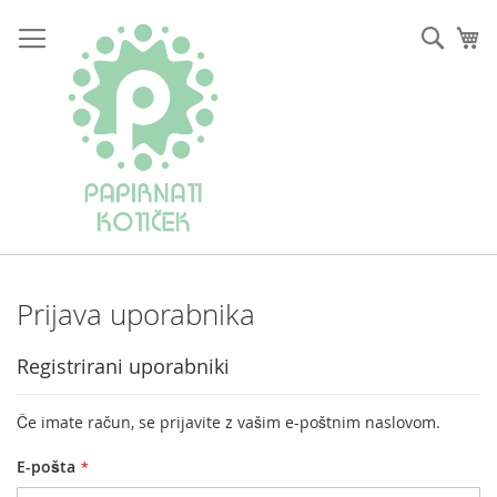
Preskoči
na
Iskan
Mo
vsebino
Prijava uporabnika
Registrirani uporabniki
Če imate račun, se prijavite z vašim e-poštnim naslovom.
E-pošta