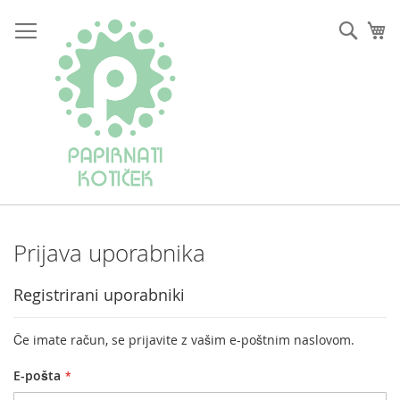
Preskoči
na
Iskan
Mo
vsebino
Prijava uporabnika
Registrirani uporabniki
Če imate račun, se prijavite z vašim e-poštnim naslovom.
E-pošta