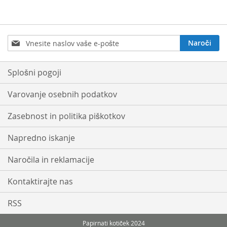
Prijavite
Naroči
se
na
e-
Splošni pogoji
novice:
Varovanje osebnih podatkov
Zasebnost in politika piškotkov
Napredno iskanje
Naročila in reklamacije
Kontaktirajte nas
RSS
Papirnati kotiček 2024