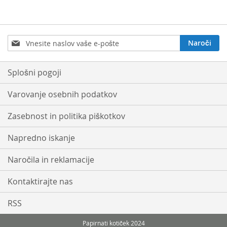
Prijavite
Naroči
se
na
e-
Splošni pogoji
novice:
Varovanje osebnih podatkov
Zasebnost in politika piškotkov
Napredno iskanje
Naročila in reklamacije
Kontaktirajte nas
RSS
Papirnati kotiček 2024