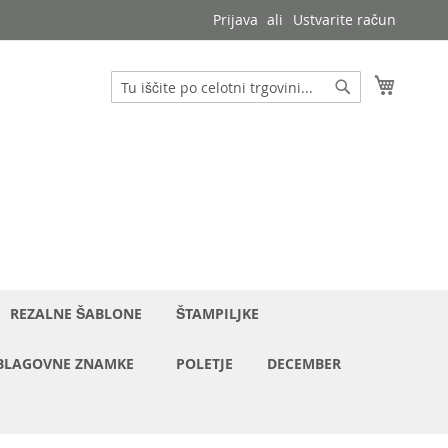
Prijava
Ustvarite račun
Moja ko
Iskanje
Iskanje
REZALNE ŠABLONE
ŠTAMPILJKE
BLAGOVNE ZNAMKE
POLETJE
DECEMBER