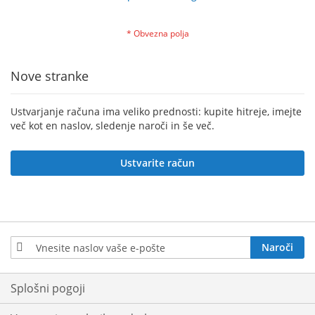
Nove stranke
Ustvarjanje računa ima veliko prednosti: kupite hitreje, imejte
več kot en naslov, sledenje naroči in še več.
Ustvarite račun
Prijavite
Naroči
se
na
e-
Splošni pogoji
novice: