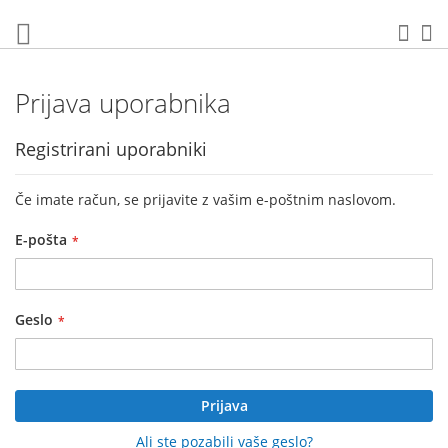
Preskoči
na
Iska
Mo
vsebino
Prijava uporabnika
Registrirani uporabniki
Če imate račun, se prijavite z vašim e-poštnim naslovom.
E-pošta
Geslo
Prijava
Ali ste pozabili vaše geslo?