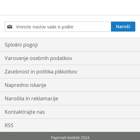
Prijavite
Naroči
se
na
e-
Splošni pogoji
novice:
Varovanje osebnih podatkov
Zasebnost in politika piškotkov
Napredno iskanje
Naročila in reklamacije
Kontaktirajte nas
RSS
Papirnati kotiček 2024