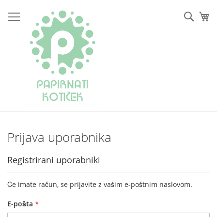
Preskoči
na
Iskan
Mo
vsebino
Prijava uporabnika
Registrirani uporabniki
Če imate račun, se prijavite z vašim e-poštnim naslovom.
E-pošta