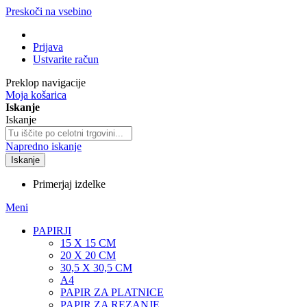
Preskoči na vsebino
Prijava
Ustvarite račun
Preklop navigacije
Moja košarica
Iskanje
Iskanje
Napredno iskanje
Iskanje
Primerjaj izdelke
Meni
PAPIRJI
15 X 15 CM
20 X 20 CM
30,5 X 30,5 CM
A4
PAPIR ZA PLATNICE
PAPIR ZA REZANJE