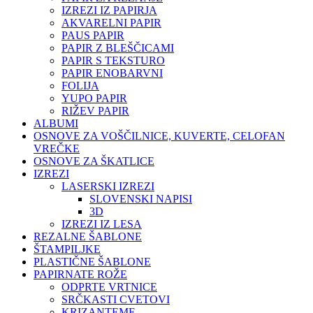
IZREZI IZ PAPIRJA
AKVARELNI PAPIR
PAUS PAPIR
PAPIR Z BLEŠČICAMI
PAPIR S TEKSTURO
PAPIR ENOBARVNI
FOLIJA
YUPO PAPIR
RIŽEV PAPIR
ALBUMI
OSNOVE ZA VOŠČILNICE, KUVERTE, CELOFAN
VREČKE
OSNOVE ZA ŠKATLICE
IZREZI
LASERSKI IZREZI
SLOVENSKI NAPISI
3D
IZREZI IZ LESA
REZALNE ŠABLONE
ŠTAMPILJKE
PLASTIČNE ŠABLONE
PAPIRNATE ROŽE
ODPRTE VRTNICE
SRČKASTI CVETOVI
KRIZANTEME