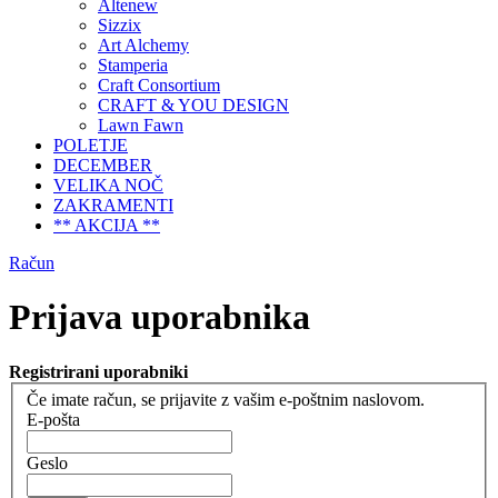
Altenew
Sizzix
Art Alchemy
Stamperia
Craft Consortium
CRAFT & YOU DESIGN
Lawn Fawn
POLETJE
DECEMBER
VELIKA NOČ
ZAKRAMENTI
** AKCIJA **
Račun
Prijava uporabnika
Registrirani uporabniki
Če imate račun, se prijavite z vašim e-poštnim naslovom.
E-pošta
Geslo