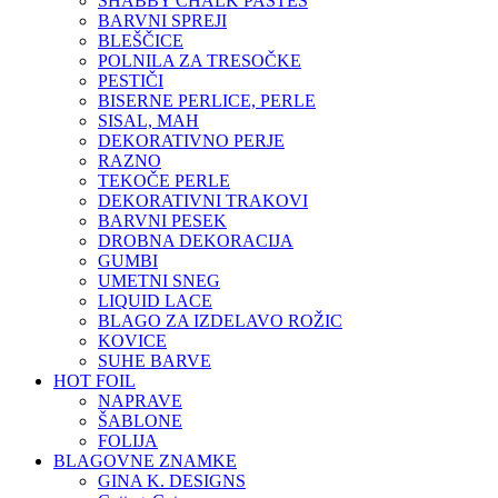
SHABBY CHALK PASTES
BARVNI SPREJI
BLEŠČICE
POLNILA ZA TRESOČKE
PESTIČI
BISERNE PERLICE, PERLE
SISAL, MAH
DEKORATIVNO PERJE
RAZNO
TEKOČE PERLE
DEKORATIVNI TRAKOVI
BARVNI PESEK
DROBNA DEKORACIJA
GUMBI
UMETNI SNEG
LIQUID LACE
BLAGO ZA IZDELAVO ROŽIC
KOVICE
SUHE BARVE
HOT FOIL
NAPRAVE
ŠABLONE
FOLIJA
BLAGOVNE ZNAMKE
GINA K. DESIGNS