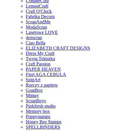
CottageCutz
LemonCraft
Craft O'Clock
Fabrika Decoru
ScrapAndMe
ModaScrap
Laserowe LOVE
4enscrap
Ciao Bella
ELIZABETH CRAFT DESIGNS
Dress My Craft
Twoja Tekturka
Craft Passion
PAPER HEAVEN
Fiori AGA CEBULA
SnipArt
Rzeczy z papieru
GoatBox
Mintay
ScrapBoys
Pinkfresh studio
Memory box
Poppystamps
Honey Bee Stamps
SPELLBINDERS