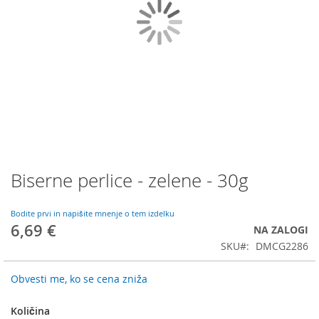
Biserne perlice - zelene - 30g
Preskoči
na
začetek
Bodite prvi in napišite mnenje o tem izdelku
galerije
6,69 €
NA ZALOGI
slik
SKU
DMCG2286
Obvesti me, ko se cena zniža
Količina