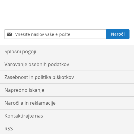
Prijavite
Naroči
se
na
e-
Splošni pogoji
novice:
Varovanje osebnih podatkov
Zasebnost in politika piškotkov
Napredno iskanje
Naročila in reklamacije
Kontaktirajte nas
RSS